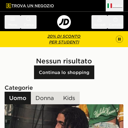
TROVA UN NEGOZIO
Italia
 contenuto principale
a a fondo pagina
Menu
Cerca
Accedi
Carrello
20% DI SCONTO
PER STUDENTI
Nessun risultato
Continua lo shopping
Categorie
Uomo
Donna
Kids