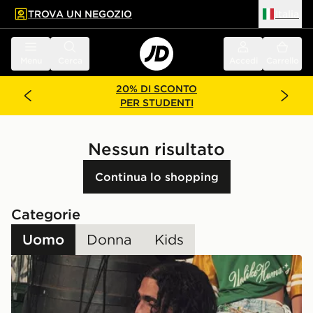
TROVA UN NEGOZIO
Italia
 contenuto principale
a a fondo pagina
Menu
Cerca
Accedi
Carrello
20% DI SCONTO
PER STUDENTI
Nessun risultato
Continua lo shopping
Categorie
Uomo
Donna
Kids