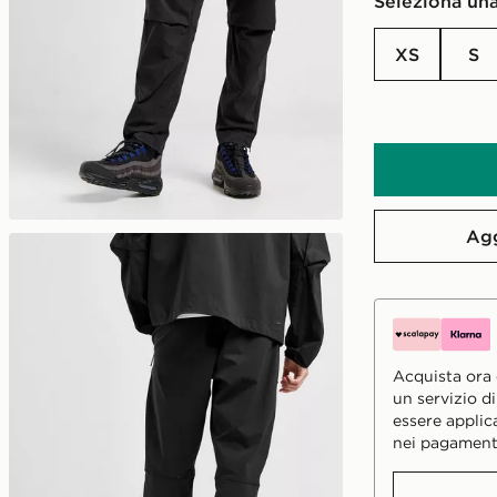
Seleziona una
XS
S
Agg
Acquista ora e
un servizio d
essere applic
nei pagament