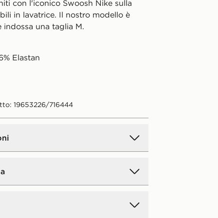
initi con l'iconico Swoosh Nike sulla
ili in lavatrice. Il nostro modello è
e indossa una taglia M.
6% Elastan
tto: 19653226/716444
oni
a
andard a domicilio:
5€.
GRATIS
per
iori a 50 € (gratis a partire da 50 €