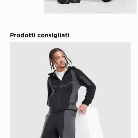
Riproduci video
Prodotti consigliati
Nike Pantaloni della tuta Fleece Tech Pro