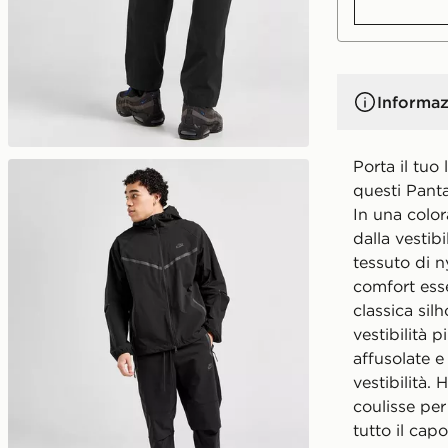
Informaz
Porta il tuo
questi Pant
In una color
dalla vestib
tessuto di n
comfort ess
classica sil
vestibilità 
affusolate e 
vestibilità.
coulisse per 
tutto il cap