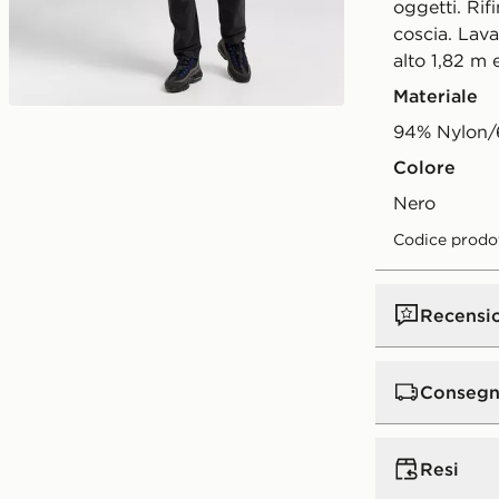
oggetti. Rif
coscia. Lavab
alto 1,82 m 
Materiale
94% Nylon/
Colore
nero
Codice prodo
Recensi
Consegn
Consegna st
Resi
ordini super