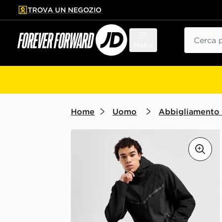
TROVA UN NEGOZIO
l contenuto principale
ta a fondo pagina
Cerca
Menu
Home
Uomo
Abbigliamento