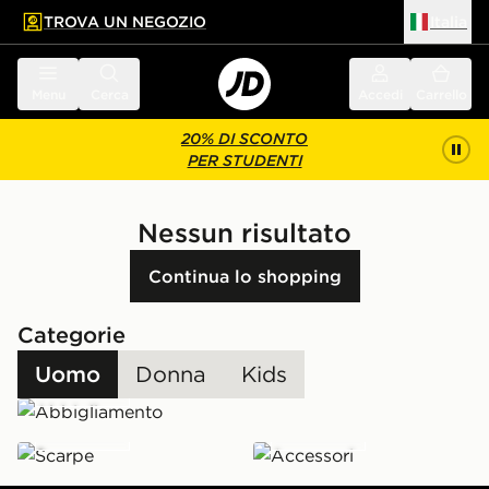
TROVA UN NEGOZIO
Italia
 contenuto principale
a a fondo pagina
Menu
Cerca
Accedi
Carrello
20% DI SCONTO
PER STUDENTI
Nessun risultato
Continua lo shopping
Categorie
Abbigliamento
Uomo
Donna
Kids
Scarpe
Scopri
Accessori
Scopri
Scopri