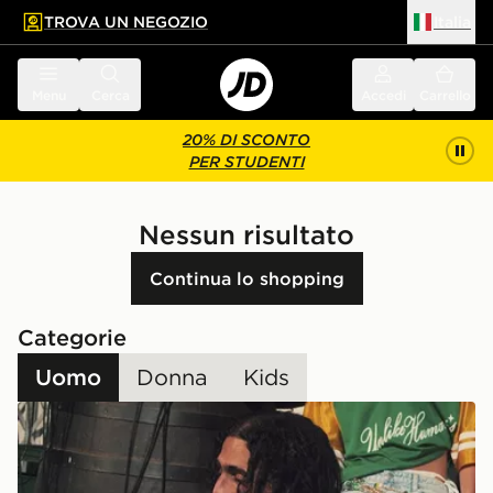
TROVA UN NEGOZIO
Italia
 contenuto principale
a a fondo pagina
Menu
Cerca
Accedi
Carrello
20% DI SCONTO
PER STUDENTI
Nessun risultato
Continua lo shopping
Categorie
Uomo
Donna
Kids