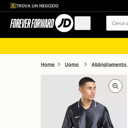
TROVA UN NEGOZIO
l contenuto principale
ta a fondo pagina
Cerca
Menu
Home
Uomo
Abbigliamento