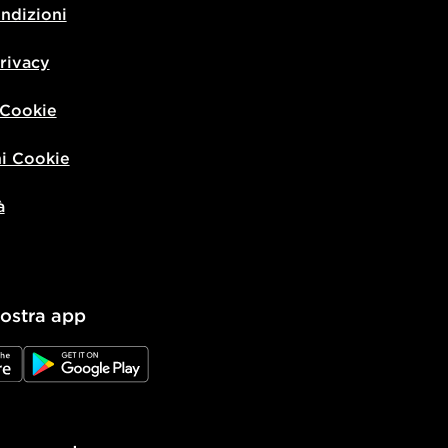
ondizioni
privacy
 Cookie
i Cookie
à
nostra app
e
JD Google Play