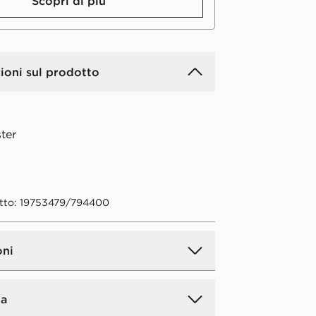
Scopri di più
ioni sul prodotto
ter
tto: 19753479/794400
oni
a