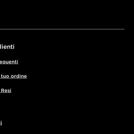
lienti
equenti
l tuo ordine
 Resi
i