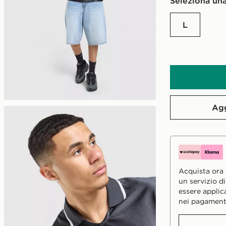
Seleziona una
L
Agg
Acquista ora e
un servizio d
essere applic
nei pagament