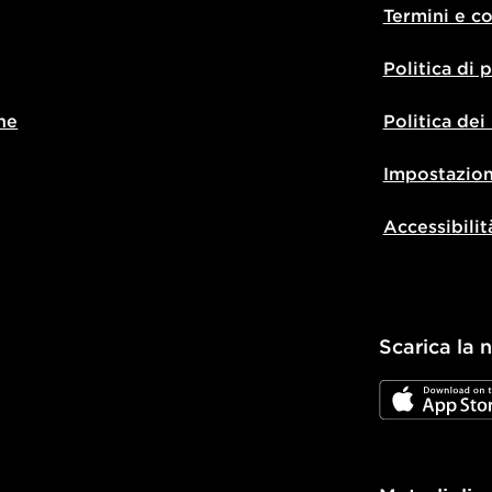
Termini e c
Politica di 
ne
Politica dei
Impostazion
Accessibilit
Scarica la 
JD App Stor