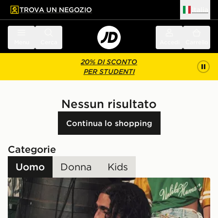
TROVA UN NEGOZIO
Italia
 contenuto principale
a a fondo pagina
Menu
Cerca
Accedi
Carrello
20% DI SCONTO
PER STUDENTI
Nessun risultato
Continua lo shopping
Categorie
Uomo
Donna
Kids