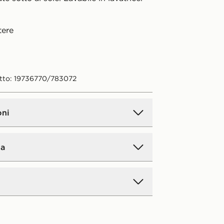
tere
tto: 19736770/783072
oni
a
andard a domicilio:
5€.
GRATIS
per
iori a 50 € (gratis a partire da 50 €
 ordini online effettuati in negozio).
i ordini è facile. Qualunque sia il
segna : entro 4 - 5 giorni lavorativi.