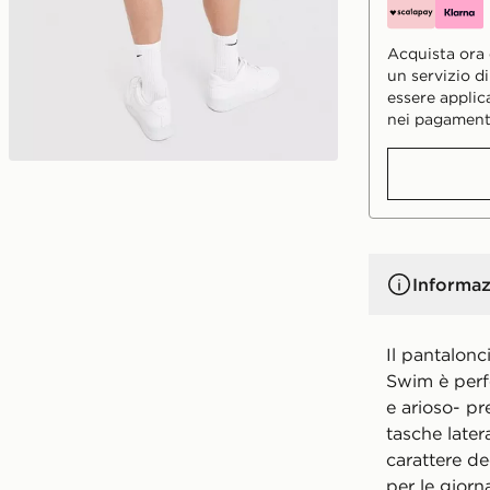
Acquista ora e
un servizio d
essere applic
nei pagament
Informaz
Il pantalon
Swim è perf
e arioso- pr
tasche later
carattere de
per le giorna