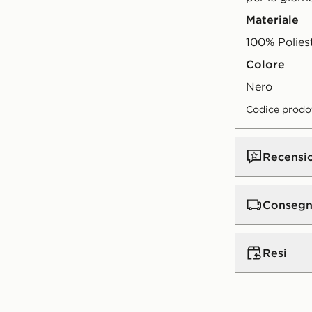
Materiale
100% Polies
Colore
nero
Codice prodo
Recensi
Consegn
Consegna st
Resi
ordini super
per tutti gli
Restituire gl
Tempo di con