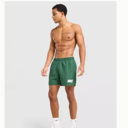
motivo, off
*La spesa m
Nike Costume da bagno Verbiage
dalla conseg
soggetta a m
Per maggiori
Consegna i
consulta la 
consegna: en
all'indirizzo:
*Si applican
https://ww
sarà possibi
returns/
“consegna i
rintracciare 
https://ww