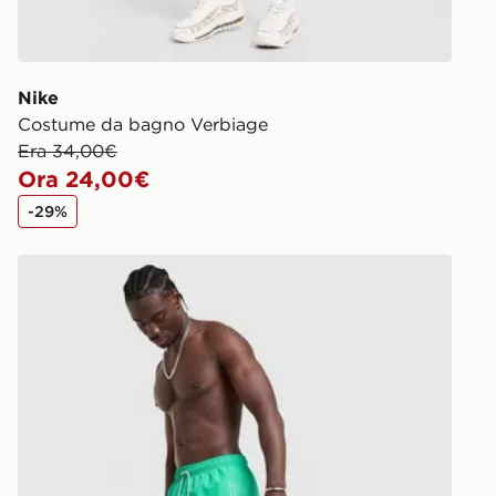
Nike
Costume da bagno Verbiage
Era 34,00€
Ora 24,00€
-29%
EA7 Emporio Armani Costume da bagno Side Logo