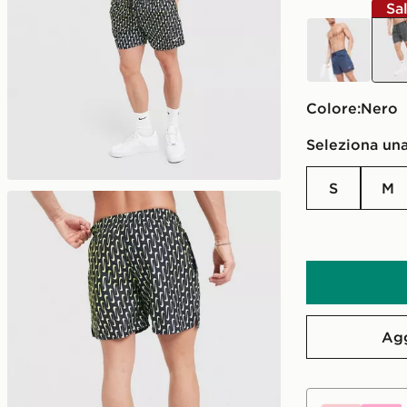
Sa
blu
nero
Colore:
nero
Seleziona una
S
M
Agg