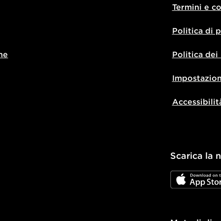
Termini e c
Politica di 
ne
Politica dei
Impostazion
Accessibilit
Scarica la 
JD App Stor