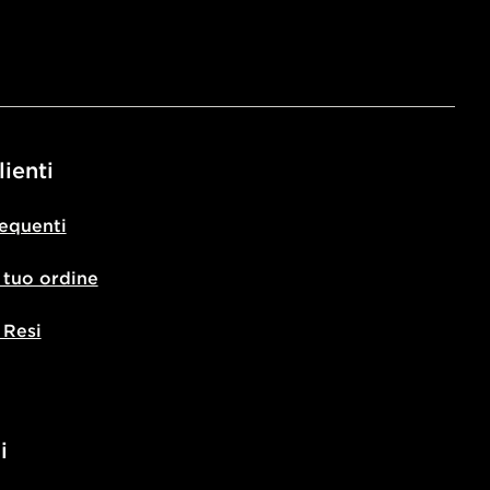
lienti
equenti
l tuo ordine
 Resi
i