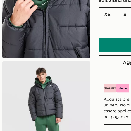
Seleziona una
XS
S
Agg
Acquista ora e
un servizio d
essere applic
nei pagament