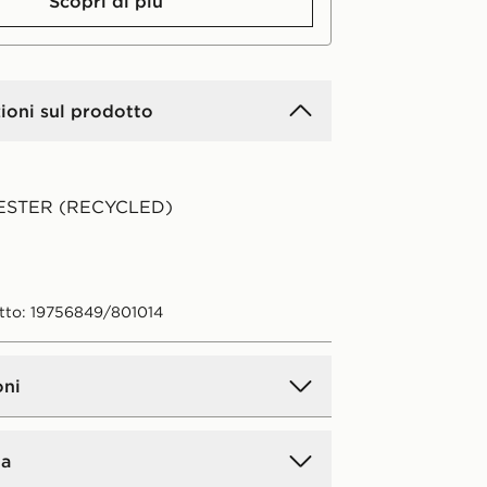
Scopri di più
ioni sul prodotto
ESTER (RECYCLED)
tto: 19756849/801014
oni
a