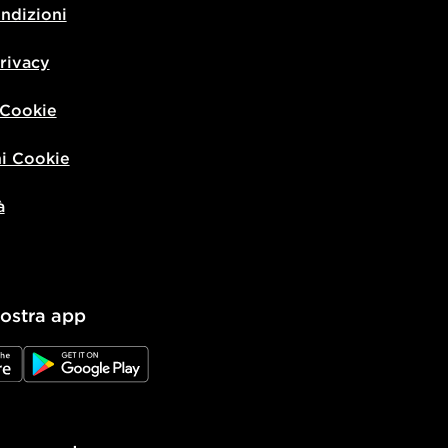
ondizioni
privacy
 Cookie
i Cookie
à
nostra app
e
JD Google Play