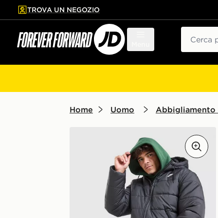
TROVA UN NEGOZIO
l contenuto principale
ta a fondo pagina
Cerca
Menu
Home
Uomo
Abbigliamento