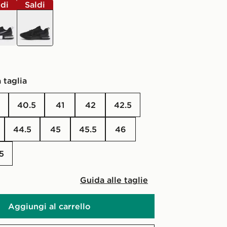
ldi
Saldi
nero
 taglia
40.5
41
42
42.5
44.5
45
45.5
46
.5
Guida alle taglie
Aggiungi al carrello