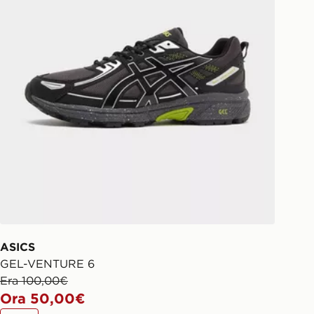
il tuo ordine visita
w.jdsports.it/track-my-order/
ASICS
GEL-VENTURE 6
Era 100,00€
Ora 50,00€