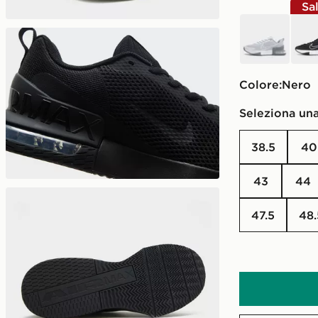
Sa
grigio
nero
Colore:
nero
Seleziona una
38.5
40
43
44
47.5
48