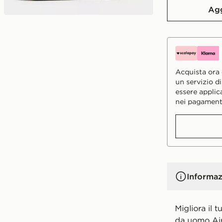
Agg
Acquista ora e
un servizio d
essere applic
nei pagament
Informaz
Migliora il 
da uomo Air