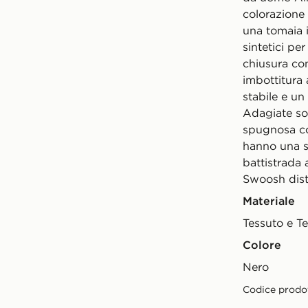
colorazione
una tomaia 
sintetici pe
chiusura co
imbottitura 
stabile e un
Adagiate so
spugnosa con
hanno una s
battistrada 
Swoosh disti
Materiale
Tessuto e Te
Colore
nero
Codice prodo