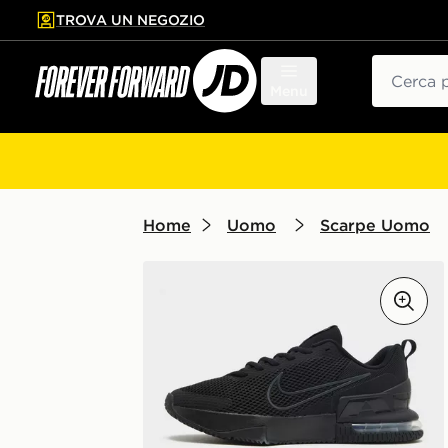
TROVA UN NEGOZIO
l contenuto principale
ta a fondo pagina
Cerca
Menu
Home
Uomo
Scarpe Uomo