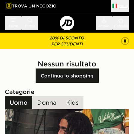
TROVA UN NEGOZIO
Italia
 contenuto principale
a a fondo pagina
Menu
Cerca
Accedi
Carrello
20% DI SCONTO
PER STUDENTI
Nessun risultato
Continua lo shopping
Categorie
Uomo
Donna
Kids