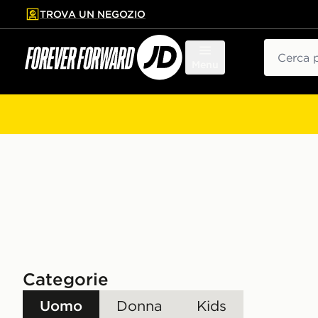
TROVA UN NEGOZIO
l contenuto principale
ta a fondo pagina
Cerca
Menu
Categorie
Uomo
Donna
Kids