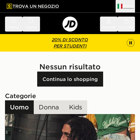
TROVA UN NEGOZIO
Italia
 contenuto principale
a a fondo pagina
Menu
Cerca
Accedi
Carrello
20% DI SCONTO
PER STUDENTI
Nessun risultato
Continua lo shopping
Categorie
Uomo
Donna
Kids