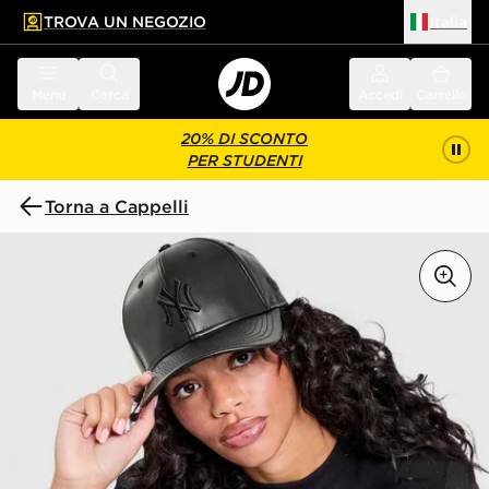
TROVA UN NEGOZIO
Italia
 contenuto principale
a a fondo pagina
Menu
Cerca
Accedi
Carrello
20% DI SCONTO
PER STUDENTI
Torna a Cappelli