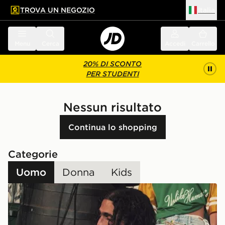
TROVA UN NEGOZIO
Italia
 contenuto principale
a a fondo pagina
Menu
Cerca
Accedi
Carrello
20% DI SCONTO
PER STUDENTI
Nessun risultato
Continua lo shopping
Categorie
Uomo
Donna
Kids