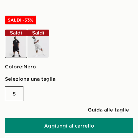
SALDI -33%
Saldi
Saldi
nero
grigio
Colore:
nero
Seleziona una taglia
S
Guida alle taglie
Aggiungi al carrello