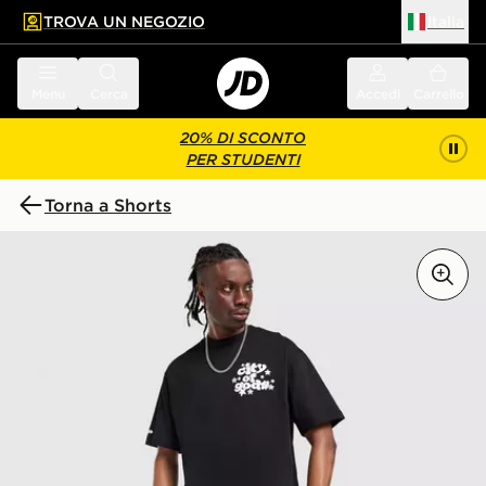
TROVA UN NEGOZIO
Italia
 contenuto principale
a a fondo pagina
Menu
Cerca
Accedi
Carrello
20% DI SCONTO
PER STUDENTI
Torna a Shorts