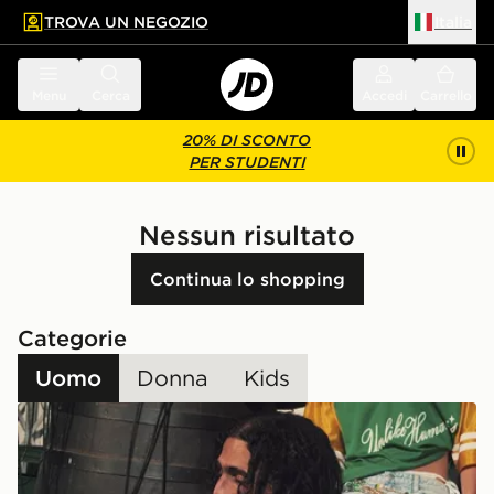
TROVA UN NEGOZIO
Italia
 contenuto principale
a a fondo pagina
Menu
Cerca
Accedi
Carrello
20% DI SCONTO
PER STUDENTI
Nessun risultato
Continua lo shopping
Categorie
Uomo
Donna
Kids