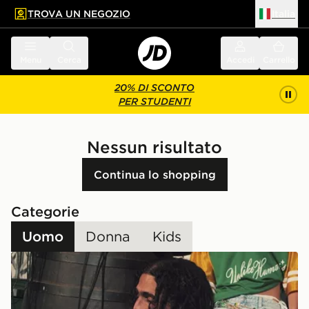
TROVA UN NEGOZIO
Italia
 contenuto principale
a a fondo pagina
Menu
Cerca
Accedi
Carrello
20% DI SCONTO
PER STUDENTI
Nessun risultato
Continua lo shopping
Categorie
Uomo
Donna
Kids