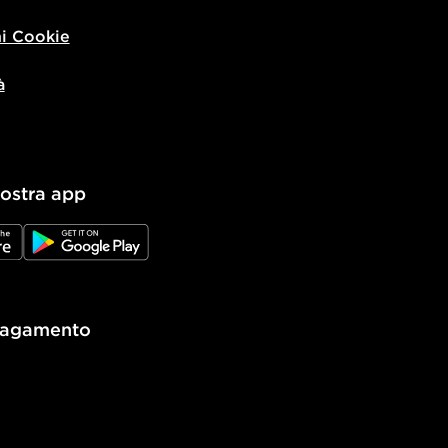
i Cookie
à
nostra app
e
JD Google Play
pagamento