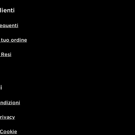
lienti
equenti
l tuo ordine
 Resi
i
ondizioni
privacy
 Cookie