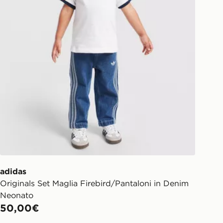
w.jdsports.it/track-my-order/
adidas
Originals Set Maglia Firebird/Pantaloni in Denim
Neonato
50,00€