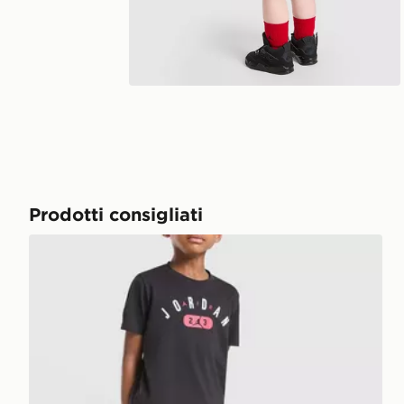
Prodotti consigliati
Jordan Completo Diamond Maglia/Pantaloncino Ba