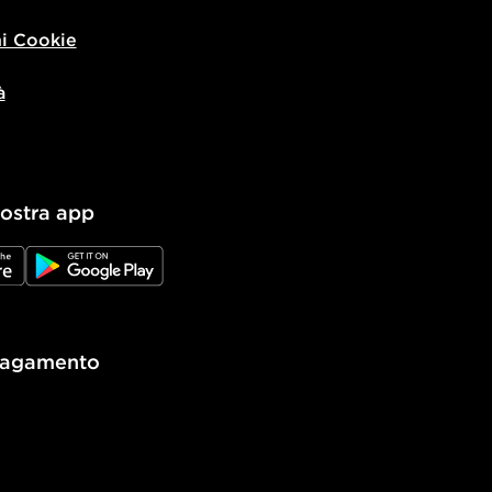
i Cookie
à
nostra app
e
JD Google Play
pagamento