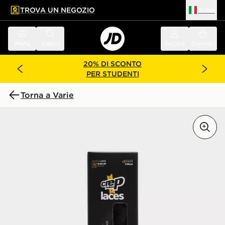
TROVA UN NEGOZIO
Italia
 contenuto principale
a a fondo pagina
Menu
Cerca
Accedi
Carrello
20% DI SCONTO
PER STUDENTI
Torna a Varie