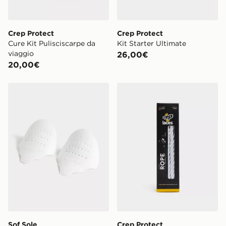
Crep Protect
Crep Protect
Cure Kit Pulisciscarpe da
Kit Starter Ultimate
viaggio
26,00€
20,00€
Sof Sole Protezioni Antipiega Force Field
Crep Protect Lacci Corda
Sof Sole
Crep Protect