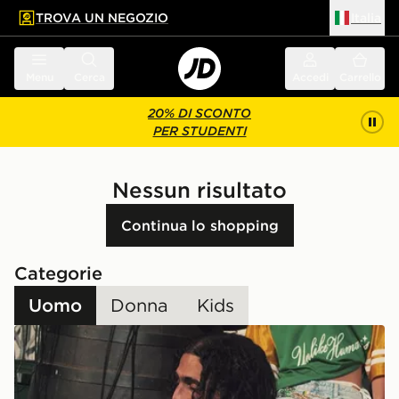
TROVA UN NEGOZIO
Italia
 contenuto principale
a a fondo pagina
Menu
Cerca
Accedi
Carrello
20% DI SCONTO
PER STUDENTI
Nessun risultato
Continua lo shopping
Categorie
Uomo
Donna
Kids