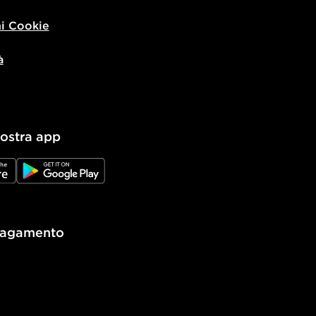
i Cookie
à
nostra app
e
JD Google Play
pagamento