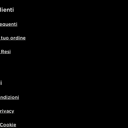
lienti
equenti
l tuo ordine
 Resi
i
ondizioni
privacy
 Cookie