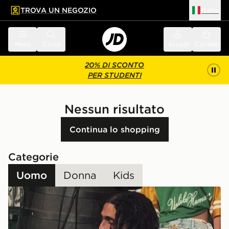
TROVA UN NEGOZIO
Italia
 contenuto principale
a a fondo pagina
Menu
Cerca
Accedi
Carrello
20% DI SCONTO
PER STUDENTI
Nessun risultato
Continua lo shopping
Categorie
Uomo
Donna
Kids