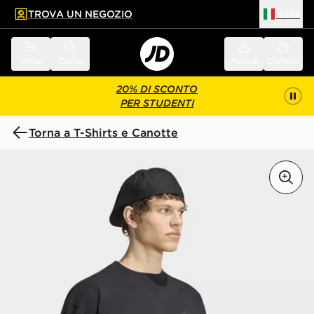
TROVA UN NEGOZIO
Italia
 contenuto principale
a a fondo pagina
Menu
Cerca
Accedi
Carrello
20% DI SCONTO
PER STUDENTI
Torna a T-Shirts e Canotte