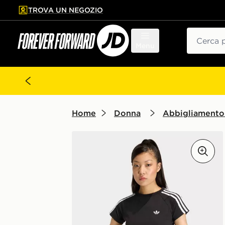
TROVA UN NEGOZIO
l contenuto principale
ta a fondo pagina
Cerca
Menu
Home
Donna
Abbigliamento