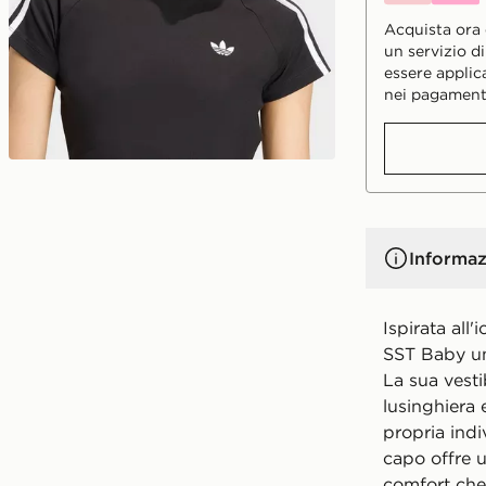
Acquista ora e
un servizio d
essere applic
nei pagament
Informaz
Ispirata all'
SST Baby un
La sua vestib
lusinghiera 
propria indi
capo offre 
comfort che