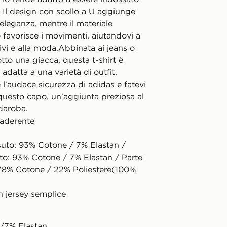
ni. Il design con scollo a U aggiunge
eleganza, mentre il materiale
o favorisce i movimenti, aiutandovi a
ivi e alla moda.Abbinata ai jeans o
tto una giacca, questa t-shirt è
i adatta a una varietà di outfit.
l'audace sicurezza di adidas e fatevi
questo capo, un'aggiunta preziosa al
daroba.
à aderente
suto: 93% Cotone / 7% Elastan /
to: 93% Cotone / 7% Elastan / Parte
 78% Cotone / 22% Poliestere(100%
in jersey semplice
/7% Elastan