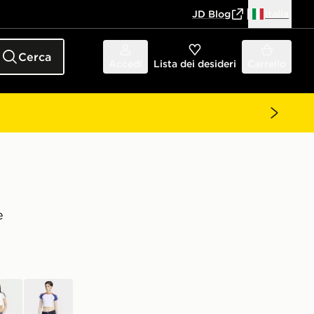
JD Blog
Italia
Cerca
Accedi
Lista dei desideri
Carrello
e
co
Bianco