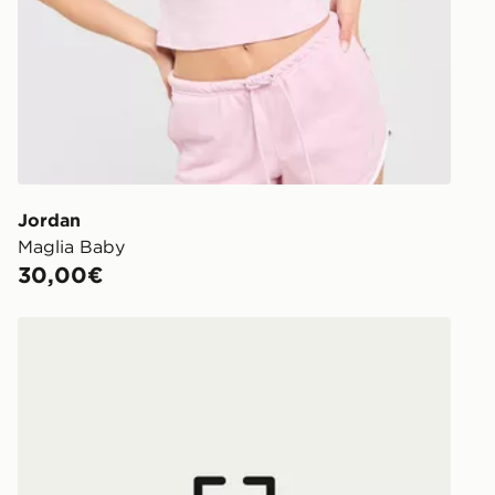
Jordan
Maglia Baby
30,00€
adidas Z.N.E. TEE