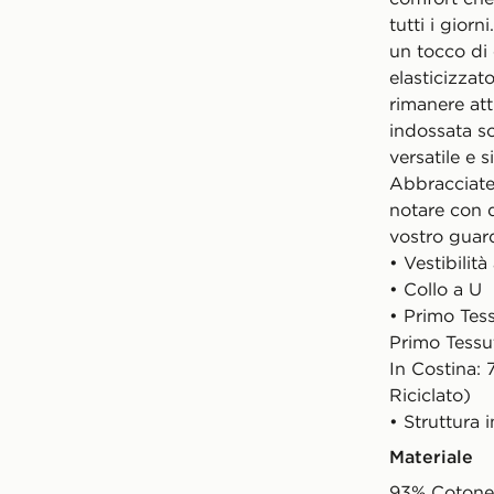
tutti i gior
un tocco di 
elasticizzat
rimanere att
indossata so
versatile e s
Abbracciate 
notare con 
vostro guar
• Vestibilit
• Collo a U
• Primo Tes
Primo Tessu
In Costina:
Riciclato)
• Struttura 
Materiale
93% Cotone