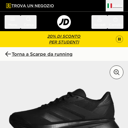
TROVA UN NEGOZIO
Italia
 contenuto principale
a a fondo pagina
Menu
Cerca
Accedi
Carrello
20% DI SCONTO
PER STUDENTI
Torna a Scarpe da running