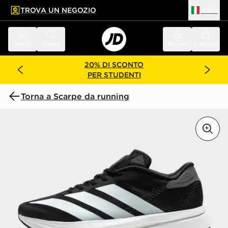
TROVA UN NEGOZIO
Italia
 contenuto principale
a a fondo pagina
Menu
Cerca
Accedi
Carrello
20% DI SCONTO
PER STUDENTI
Torna a Scarpe da running