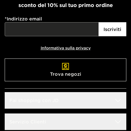
sconto del 10% sul tuo primo ordine
*
Indirizzo email
Iscriviti
Informativa sulla privacy
Trova negozi
Fai shopping con JD
Sconto Studenti
Servizio Clienti