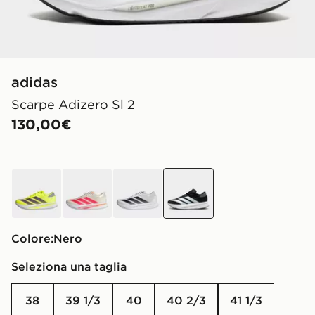
adidas
Scarpe Adizero Sl 2
130,00€
Giallo
Bianco
Bianco
nero
Colore:
nero
Seleziona una taglia
38
39 1/3
40
40 2/3
41 1/3