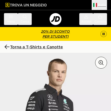
TROVA UN NEGOZIO
Italia
 contenuto principale
a a fondo pagina
Menu
Cerca
Accedi
Carrello
20% DI SCONTO
PER STUDENTI
Torna a T-Shirts e Canotte