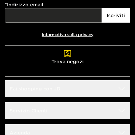
*
Indirizzo email
Iscriviti
Informativa sulla privacy
Trova negozi
Fai shopping con JD
Sconto Studenti
Servizio Clienti
Guida alle taglie
Domande frequenti
Azienda