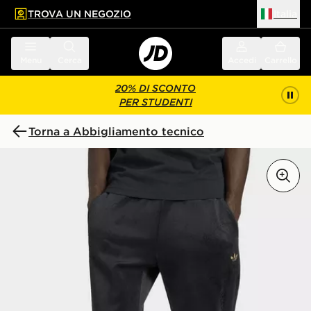
TROVA UN NEGOZIO
Italia
 contenuto principale
a a fondo pagina
Menu
Cerca
Accedi
Carrello
20% DI SCONTO
PER STUDENTI
Torna a Abbigliamento tecnico