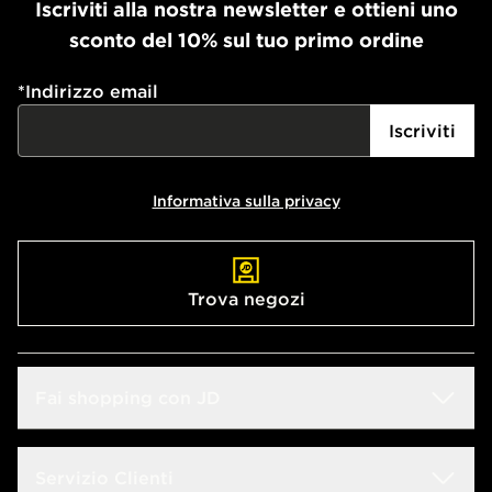
Iscriviti alla nostra newsletter e ottieni uno
sconto del 10% sul tuo primo ordine
*
Indirizzo email
Iscriviti
Informativa sulla privacy
Trova negozi
Fai shopping con JD
Sconto Studenti
Servizio Clienti