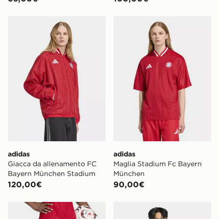
adidas Giacca da allenamento FC Bayern München St
adidas Maglia Stadium Fc
adidas
adidas
Giacca da allenamento FC
Maglia Stadium Fc Bayern
Bayern München Stadium
München
120,00€
90,00€
adidas Short Home Fc Bayern München 26/27
adidas Maglia portiere FC