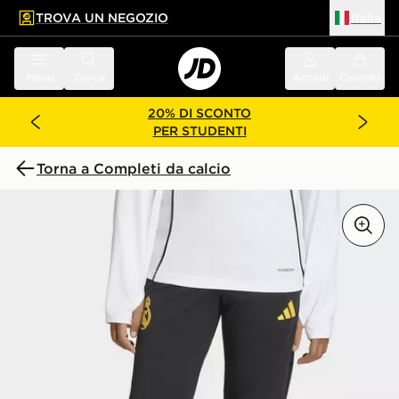
TROVA UN NEGOZIO
Italia
 contenuto principale
a a fondo pagina
Menu
Cerca
Accedi
Carrello
20% DI SCONTO
PER STUDENTI
Torna a Completi da calcio