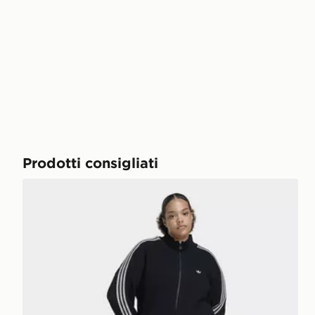
Prodotti consigliati
adidas Originals Knitted Crochet Firebird Track Top