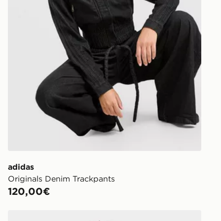
https://ww
adidas
Originals Denim Trackpants
120,00€
adidas Top Da Allenamento Iconico In Pizzo Firebird