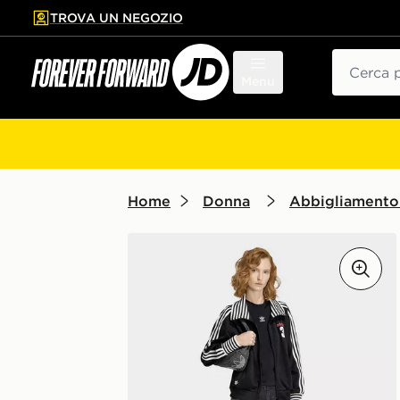
TROVA UN NEGOZIO
l contenuto principale
ta a fondo pagina
Cerca
Menu
Home
Donna
Abbigliamento