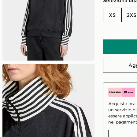
Seleziona una
XS
2XS
Agg
Acquista ora e
un servizio d
essere applic
nei pagament