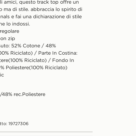
li amici, questo track top offre un
o ma di stile. abbraccia lo spirito di
nals e fai una dichiarazione di stile
he lo indossi.
 regolare
con zip
suto: 52% Cotone / 48%
00% Riciclato) / Parte In Costina:
tere(100% Riciclato) / Fondo In
0% Poliestere(100% Riciclato)
ic
48% rec.Poliestere
tto: 19727306