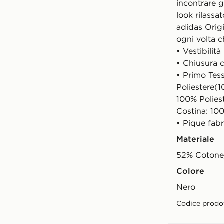
incontrare g
look rilassat
adidas Origi
ogni volta c
• Vestibilità
• Chiusura 
• Primo Tes
Poliestere(1
100% Polies
Costina: 10
• Pique fabr
Materiale
52% Cotone/
Colore
nero
Codice prodo