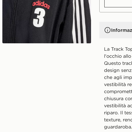
Informaz
La Track To
l'occhio allo
Questo trac
design senza
che agli imp
vestibilità 
comprometter
chiusura co
vestibilità a
riparo. Il t
texture, ren
guardaroba.