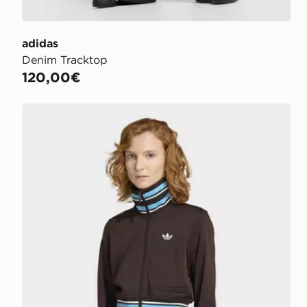
adidas
Denim Tracktop
120,00€
adidas Originals Vintage Tt High Knitted Ribs Top