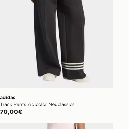
w.jdsports.it/track-my-order/
adidas
Track Pants Adicolor Neuclassics
70,00€
adidas Pantaloni Della Tuta Con Pizzo Firebird Classic