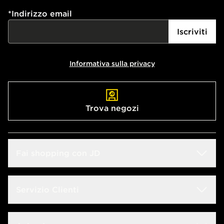
*
Indirizzo email
Iscriviti
Informativa sulla privacy
Trova negozi
Fai shopping con JD
Sconto Studenti
Servizio Clienti
Guida alle taglie
Domande frequenti