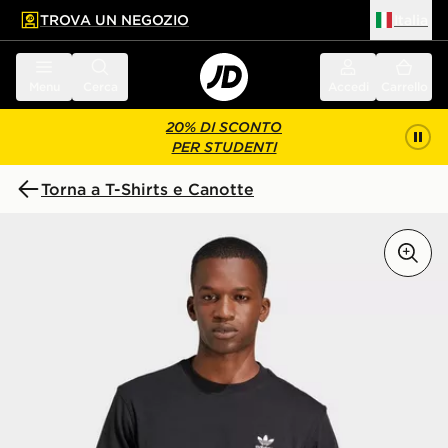
TROVA UN NEGOZIO
Italia
 contenuto principale
a a fondo pagina
Menu
Cerca
Accedi
Carrello
20% DI SCONTO
PER STUDENTI
Torna a T-Shirts e Canotte