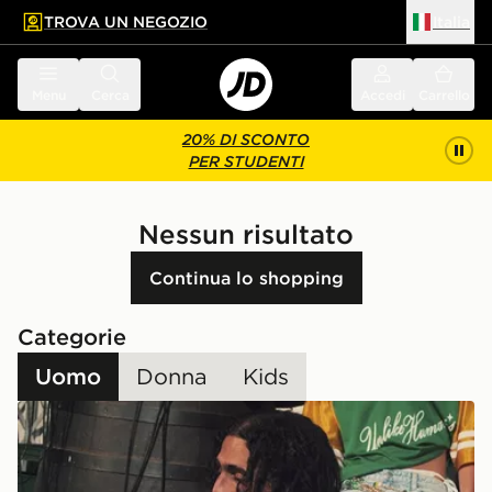
TROVA UN NEGOZIO
Italia
 contenuto principale
a a fondo pagina
Menu
Cerca
Accedi
Carrello
20% DI SCONTO
PER STUDENTI
Nessun risultato
Continua lo shopping
Categorie
Uomo
Donna
Kids