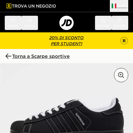
TROVA UN NEGOZIO
Italia
 contenuto principale
a a fondo pagina
Menu
Cerca
Accedi
Carrello
20% DI SCONTO
PER STUDENTI
Torna a Scarpe sportive