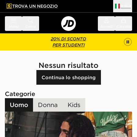
TROVA UN NEGOZIO
Italia
 contenuto principale
a a fondo pagina
Menu
Cerca
Accedi
Carrello
20% DI SCONTO
PER STUDENTI
Nessun risultato
Continua lo shopping
Categorie
Uomo
Donna
Kids