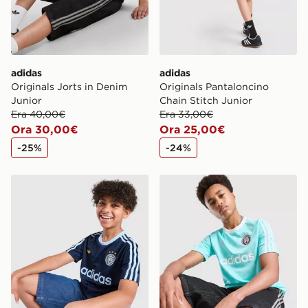
adidas
adidas
Originals Jorts in Denim
Originals Pantaloncino
Junior
Chain Stitch Junior
Era 40,00€
Era 33,00€
Ora 30,00€
Ora 25,00€
-25%
-24%
adidas Originals Maglia Football Junior
adidas Originals Maglia Foo