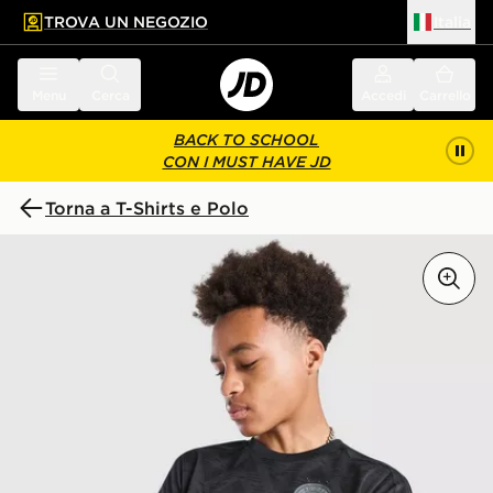
TROVA UN NEGOZIO
Italia
 contenuto principale
a a fondo pagina
Menu
Cerca
Accedi
Carrello
BACK TO SCHOOL
CON I MUST HAVE JD
Torna a T-Shirts e Polo