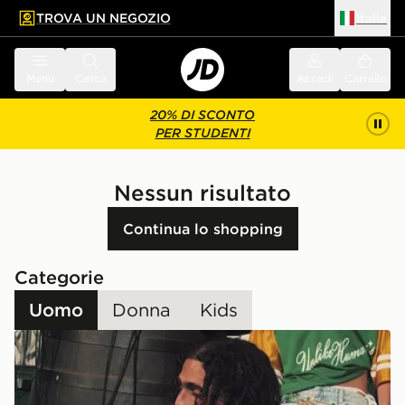
TROVA UN NEGOZIO
Italia
 contenuto principale
a a fondo pagina
Menu
Cerca
Accedi
Carrello
20% DI SCONTO
PER STUDENTI
Nessun risultato
Continua lo shopping
Categorie
Uomo
Donna
Kids