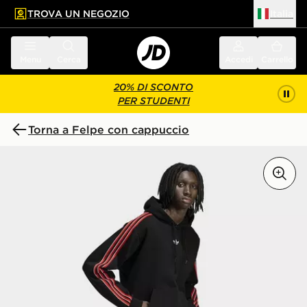
TROVA UN NEGOZIO
Italia
 contenuto principale
a a fondo pagina
Menu
Cerca
Accedi
Carrello
20% DI SCONTO
PER STUDENTI
Torna a Felpe con cappuccio