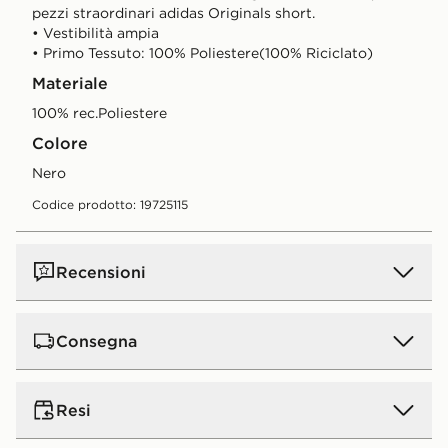
pezzi straordinari adidas Originals short.
• Vestibilità ampia
• Primo Tessuto: 100% Poliestere(100% Riciclato)
Materiale
100% rec.Poliestere
Colore
nero
Codice prodotto: 19725115
Recensioni
Consegna
Consegna standard a domicilio:
5€.
GRATIS
per ordini
Resi
superiori a 50 € (gratis a partire da 50 € per tutti gli
ordini online effettuati in negozio). Tempo di consegna