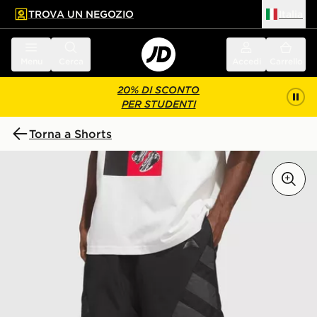
TROVA UN NEGOZIO
Italia
 contenuto principale
a a fondo pagina
Menu
Cerca
Accedi
Carrello
20% DI SCONTO
PER STUDENTI
Torna a Shorts