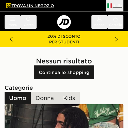
TROVA UN NEGOZIO
Italia
 contenuto principale
a a fondo pagina
Menu
Cerca
Accedi
Carrello
20% DI SCONTO
PER STUDENTI
Nessun risultato
Continua lo shopping
Categorie
Uomo
Donna
Kids