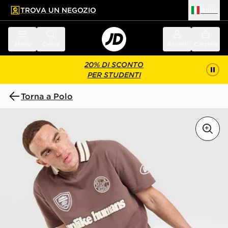
TROVA UN NEGOZIO
Italia
 contenuto principale
a a fondo pagina
Menu
Cerca
Accedi
Carrello
20% DI SCONTO
PER STUDENTI
Torna a Polo