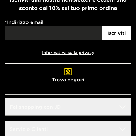
sconto del 10% sul tuo primo ordine
*
Indirizzo email
Iscriviti
Informativa sulla privacy
Trova negozi
Fai shopping con JD
Sconto Studenti
Servizio Clienti