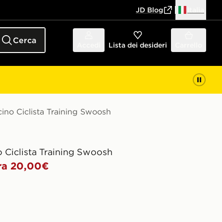
JD Blog
Italia
Cerca
Accedi
Lista dei desideri
Carrello
ino Ciclista Training Swoosh
 Ciclista Training Swoosh
ra 20,00€