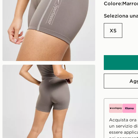
Colore:
marr
Seleziona una
XS
Agg
Acquista ora e
un servizio d
essere applic