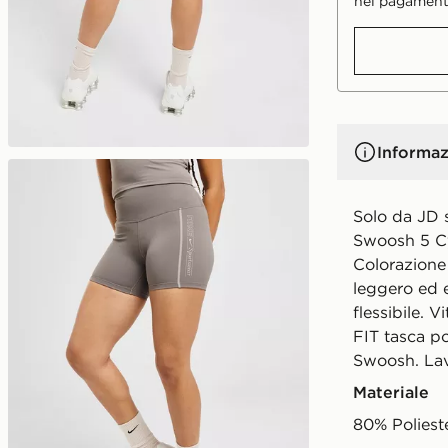
nei pagament
Informaz
Solo da JD s
Swoosh 5 Cy
Colorazione 
leggero ed 
flessibile. V
FIT tasca po
Swoosh. Lava
Materiale
80% Poliest