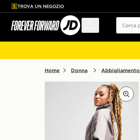
TROVA UN NEGOZIO
l contenuto principale
ta a fondo pagina
Cerca
Menu
Home
Donna
Abbigliamento