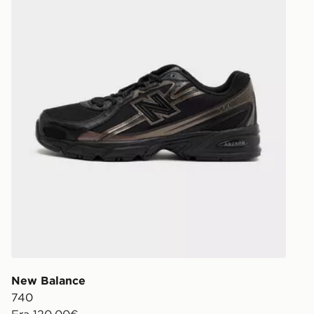
sarà possibi
returns/
“consegna i
rintracciare 
https://ww
New Balance
740