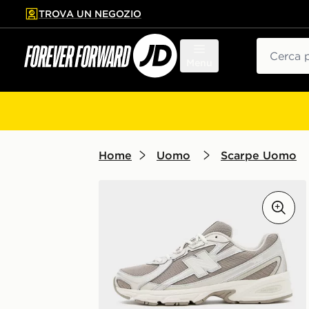
TROVA UN NEGOZIO
l contenuto principale
ta a fondo pagina
Cerca
Menu
Home
Uomo
Scarpe Uomo