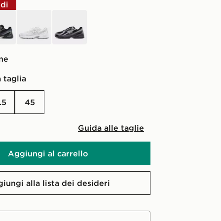
ldi
bianco
nero
one
 taglia
4.5
45
Guida alle taglie
Aggiungi al carrello
iungi alla lista dei desideri