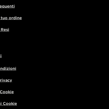
equenti
l tuo ordine
 Resi
i
ondizioni
privacy
 Cookie
i Cookie