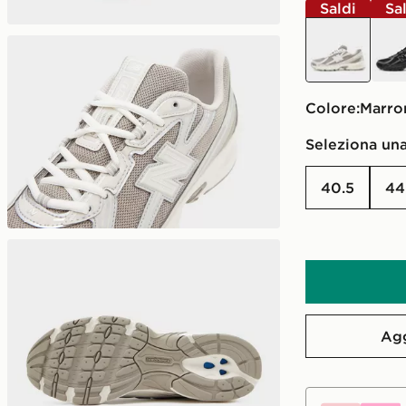
Saldi
Sa
marrone
nero
Colore:
marr
Seleziona una
40.5
4
Agg