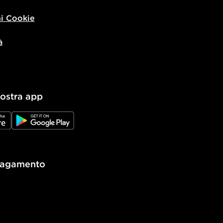
i Cookie
à
nostra app
e
JD Google Play
pagamento