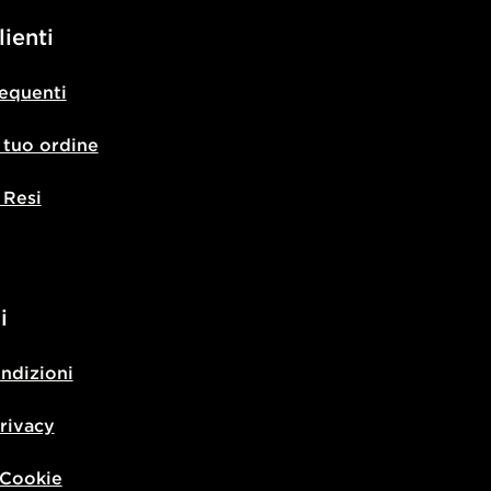
lienti
equenti
l tuo ordine
 Resi
i
ondizioni
privacy
 Cookie