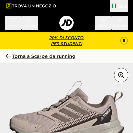
TROVA UN NEGOZIO
Italia
 contenuto principale
a a fondo pagina
Menu
Cerca
Accedi
Carrello
20% DI SCONTO
PER STUDENTI
Torna a Scarpe da running