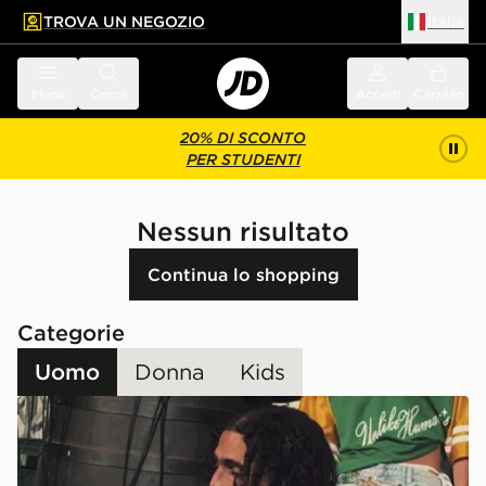
TROVA UN NEGOZIO
Italia
 contenuto principale
a a fondo pagina
Menu
Cerca
Accedi
Carrello
20% DI SCONTO
PER STUDENTI
Nessun risultato
Continua lo shopping
Categorie
Uomo
Donna
Kids