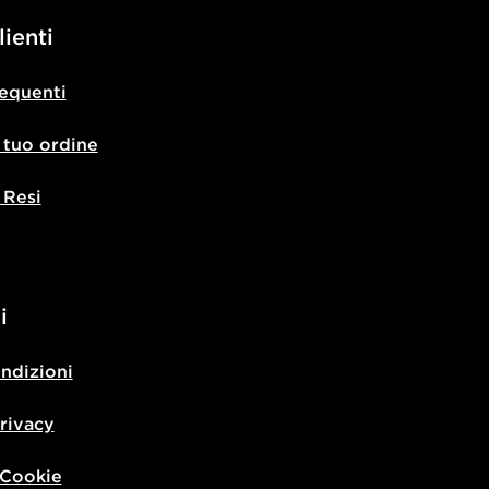
lienti
equenti
l tuo ordine
 Resi
i
ondizioni
privacy
 Cookie