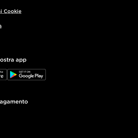
i Cookie
à
nostra app
e
JD Google Play
pagamento