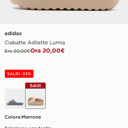
adidas
Ciabatte Adilette Lumia
Ora 20,00€
Era 30,00€
SALDI -33%
Saldi
grigio
marrone
Colore:
marrone