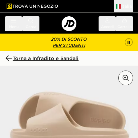
TROVA UN NEGOZIO
Italia
 contenuto principale
a a fondo pagina
Menu
Cerca
Accedi
Carrello
20% DI SCONTO
PER STUDENTI
Torna a Infradito e Sandali